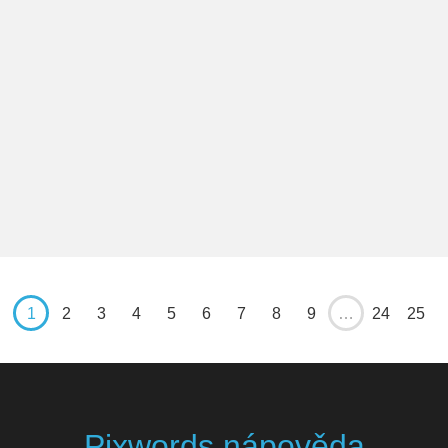
1
2
3
4
5
6
7
8
9
…
24
25
Pixwords nápověda