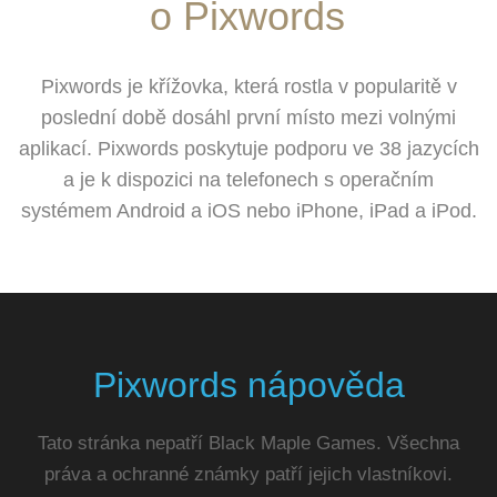
o Pixwords
Pixwords je křížovka, která rostla v popularitě v
poslední době dosáhl první místo mezi volnými
aplikací. Pixwords poskytuje podporu ve 38 jazycích
a je k dispozici na telefonech s operačním
systémem Android a iOS nebo iPhone, iPad a iPod.
Pixwords nápověda
Tato stránka nepatří Black Maple Games. Všechna
práva a ochranné známky patří jejich vlastníkovi.