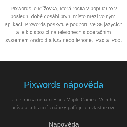
Pixwords je křížovka, která rostla v popularitě v
poslední době dosáhl první místo mezi volnými
aplikací. Pixwords poskytuje podporu ve 38 jazycích
a je k dispozici na telefonech s operačním
systémem Android a iOS nebo iPhone, iPad a iPod.
Pixwords nápověda
Tato stránka nepatří Black Maple Games. Všechna
práva a ochranné známky patří jejich vlastníkovi.
Nápověda