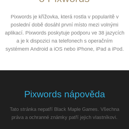
Pixwords je křížovka, která rostla v popularitě v
poslední době dosáhl první místo mezi volnými
aplikací. Pixwords poskytuje podporu ve 38 jazycích
a je k dispozici na telefonech s operačním
systémem Android a iOS nebo iPhone, iPad a iPod.
Pixwords nápověda
Tato stránka nepatří Black Maple Games. Všechna
práva a ochranné známky patří jejich vlastníkovi.