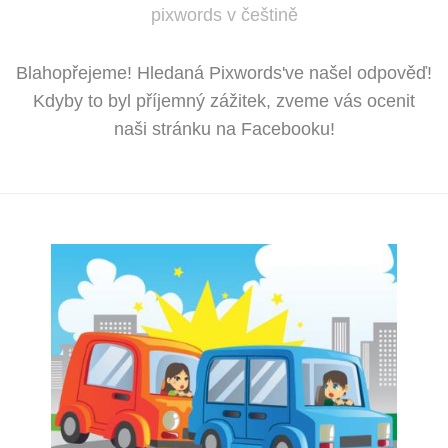
pixwords v češtině
Blahopřejeme! Hledaná Pixwords've našel odpověď!
Kdyby to byl příjemný zážitek, zveme vás ocenit
naši stránku na Facebooku!