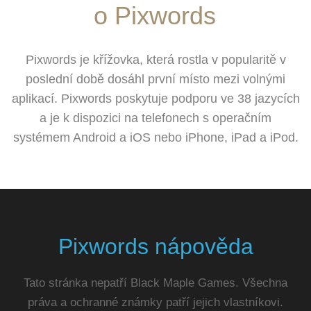
o Pixwords
Pixwords je křížovka, která rostla v popularitě v
poslední době dosáhl první místo mezi volnými
aplikací. Pixwords poskytuje podporu ve 38 jazycích
a je k dispozici na telefonech s operačním
systémem Android a iOS nebo iPhone, iPad a iPod.
Pixwords nápověda
Tato stránka nepatří Black Maple Games. Všechna
práva a ochranné známky patří jejich vlastníkovi.