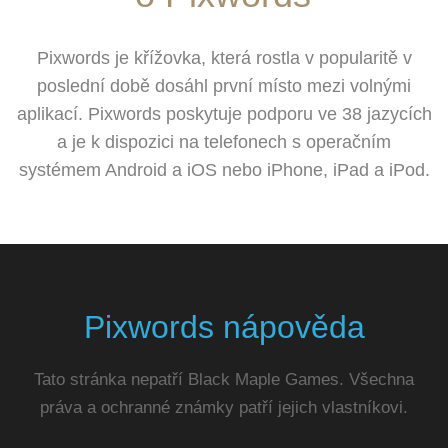
Pixwords je křížovka, která rostla v popularitě v
poslední době dosáhl první místo mezi volnými
aplikací. Pixwords poskytuje podporu ve 38 jazycích
a je k dispozici na telefonech s operačním
systémem Android a iOS nebo iPhone, iPad a iPod.
Pixwords nápověda
Tato stránka nepatří Black Maple Games. Všechna
práva a ochranné známky patří jejich vlastníkovi.