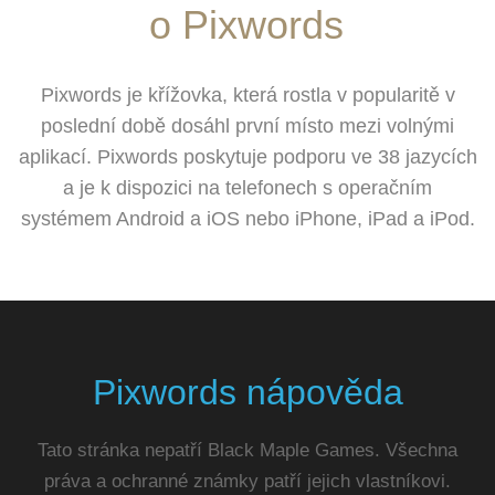
o Pixwords
Pixwords je křížovka, která rostla v popularitě v
poslední době dosáhl první místo mezi volnými
aplikací. Pixwords poskytuje podporu ve 38 jazycích
a je k dispozici na telefonech s operačním
systémem Android a iOS nebo iPhone, iPad a iPod.
Pixwords nápověda
Tato stránka nepatří Black Maple Games. Všechna
práva a ochranné známky patří jejich vlastníkovi.