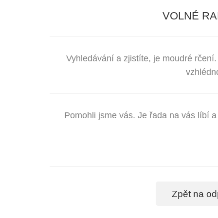
VOLNÉ RA
Vyhledávání a zjistíte, je moudré rče
vzhlédn
Pomohli jsme vás. Je řada na vás líbí 
Zpět na od