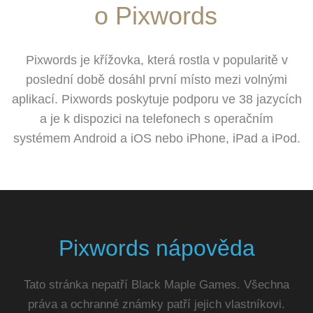
o Pixwords
Pixwords je křížovka, která rostla v popularitě v
poslední době dosáhl první místo mezi volnými
aplikací. Pixwords poskytuje podporu ve 38 jazycích
a je k dispozici na telefonech s operačním
systémem Android a iOS nebo iPhone, iPad a iPod.
Pixwords nápověda
Tato stránka nepatří Black Maple Games. Všechna
práva a ochranné známky patří jejich vlastníkovi.